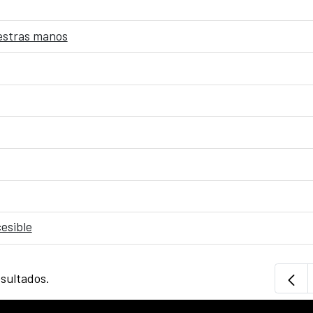
uestras manos
esible
esultados.