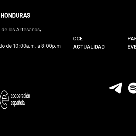
N HONDURAS
l de los Artesanos,
CCE
PA
ado de 10:00a.m. a 8:00p.m
ACTUALIDAD
EV
Telegram
Spo