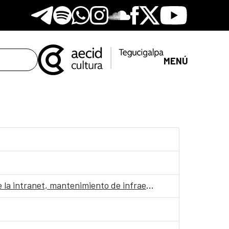
Telegram
Spotify
Whatsapp
Instagram
Soundclore
Facebook
X
Youtube
MENÚ
Convocatoria para presentar propuestas de servicios de asesoramiento en información y desarrollo de la intranet, mantenimiento de infraestructura tecnológica, equipos, plataformas y redes del Centro Cultural de España en Honduras