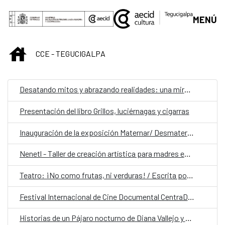
Saltar al contenido principal
MENÚ
INICIO
CCE - TEGUCIGALPA
Desatando mitos y abrazando realidades: una mirada empática a la lactancia y la maternidad
Presentación del libro Grillos, luciérnagas y cigarras
Inauguración de la exposición Maternar/ Desmaternar. Entre el cuido y la ausencia.
Nenetl - Taller de creación artística para madres en duelo gestacional, perinatal y neonatal
Teatro: ¡No como frutas, ni verduras! / Escrita por Heber Villatoro/ Dirección Ana Barrientos
Festival Internacional de Cine Documental CentraDoc
Historias de un Pájaro nocturno de Diana Vallejo y Peregrinaje de Argentina Díaz Lozano