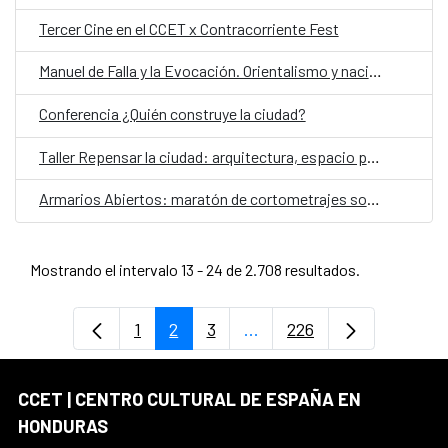
Tercer Cine en el CCET x Contracorriente Fest
Manuel de Falla y la Evocación. Orientalismo y nacionalismo: recital para violín y piano
Conferencia ¿Quién construye la ciudad?
Taller Repensar la ciudad: arquitectura, espacio público y cuidados
Armarios Abiertos: maratón de cortometrajes sobre diversidad y derechos humanos
Mostrando el intervalo 13 - 24 de 2.708 resultados.
1
2
3
...
226
Página
Página
Página
Páginas intermedias Use 
Página
CCET | CENTRO CULTURAL DE ESPAÑA EN
HONDURAS