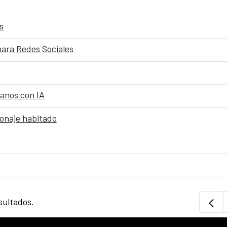
s
para Redes Sociales
anos con IA
sonaje habitado
sultados.