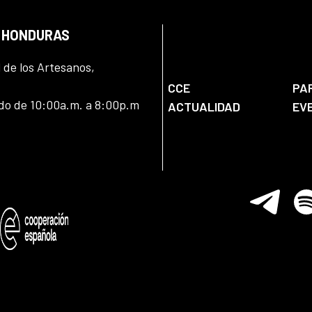
N HONDURAS
l de los Artesanos,
CCE
PA
ado de 10:00a.m. a 8:00p.m
ACTUALIDAD
EV
Telegram
Spo