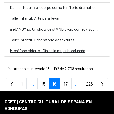
Danza–Teatro: el cuerpo como territorio dramático
Taller infantil: Arte para llevar
andANDYng. Un show de stAND(y)-up comedy sobre vivir, morir y llegar a los treinta.
Taller infantil: Laboratorio de texturas
Micrófono abierto: Día de la mujer hondureña
Mostrando el intervalo 181 - 192 de 2.708 resultados.
1
...
15
16
17
...
226
Página
Páginas intermedias Use TAB para despla
Página
Página
Página
Páginas intermedia
Página
CCET | CENTRO CULTURAL DE ESPAÑA EN
HONDURAS