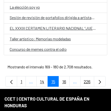
La elección soy yo
Sesión de revisión de portafolios dirigida a artistas visuales
EL XXXIX CERTAMEN LITERARIO NACIONAL “JUEGOS FLORALES” DE SANTA ROSA DE COPÁN
Taller artístico: Memorias modeladas
Concurso de memes contra el odio
Mostrando el intervalo 169 - 180 de 2.708 resultados.
1
...
14
15
16
...
226
Página
Páginas intermedias Use TAB para desplaz
Página
Página
Página
Páginas intermedia
Página
CCET | CENTRO CULTURAL DE ESPAÑA EN
HONDURAS