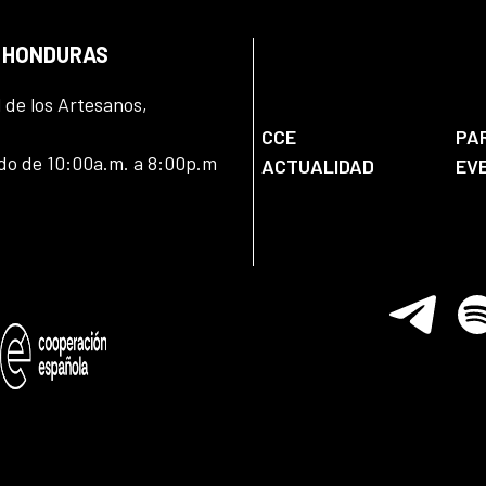
N HONDURAS
l de los Artesanos,
CCE
PA
ado de 10:00a.m. a 8:00p.m
ACTUALIDAD
EV
Telegram
Spo