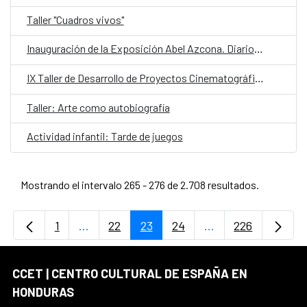
Taller "Cuadros vivos"
Inauguración de la Exposición Abel Azcona. Diarios 1988-2025
IX Taller de Desarrollo de Proyectos Cinematográficos de Centroamérica
Taller: Arte como autobiografía
Actividad infantil: Tarde de juegos
Mostrando el intervalo 265 - 276 de 2.708 resultados.
1
...
22
23
24
...
226
Página
Páginas intermedias Use TAB para desplaz
Página
Página
Página
Páginas intermedi
Página
CCET | CENTRO CULTURAL DE ESPAÑA EN
HONDURAS