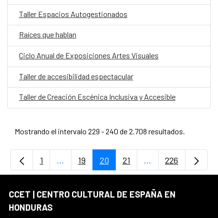
Taller Espacios Autogestionados
Raíces que hablan
Ciclo Anual de Exposiciones Artes Visuales
Taller de accesibilidad espectacular
Taller de Creación Escénica Inclusiva y Accesible
Mostrando el intervalo 229 - 240 de 2.708 resultados.
1
...
19
20
21
...
226
Página
Páginas intermedias Use TAB para desplaz
Página
Página
Página
Páginas intermedia
Página
CCET | CENTRO CULTURAL DE ESPAÑA EN
HONDURAS