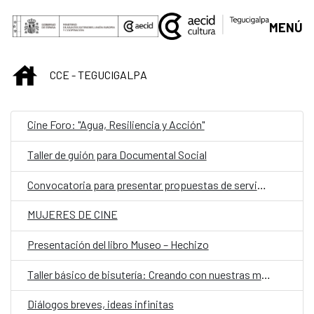
Saltar al contenido principal
MENÚ
INICIO
CCE - TEGUCIGALPA
Cine Foro: "Agua, Resiliencia y Acción"
Taller de guión para Documental Social
Convocatoria para presentar propuestas de servicios de asesoramiento en información y desarrollo de la intranet, mantenimiento de infraestructura tecnológica, equipos, plataformas y redes del Centro Cultural de España en Honduras
MUJERES DE CINE
Presentación del libro Museo – Hechizo
Taller básico de bisutería: Creando con nuestras manos
Diálogos breves, ideas infinitas