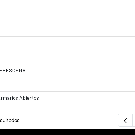
 IBERESCENA
Armarios Abiertos
esultados.