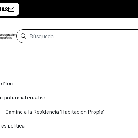
IAS
Barra de búsqueda
o Mori
u potencial creativo
o - Camino a la Residencia ‘Habitación Propia’
 es política