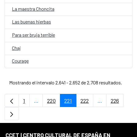
La maestra Choncita
Las buenas hierbas
Para ser bruja terrible
Chaj
Courage
Mostrando el intervalo 2.641 - 2.652 de 2.708 resultados.
1
...
220
221
222
...
226
Página
Páginas intermedias Use TAB para desplaz
Página
Página
Página
Páginas interme
Página
CCET | CENTRO CULTURAL DE ESPAÑA EN