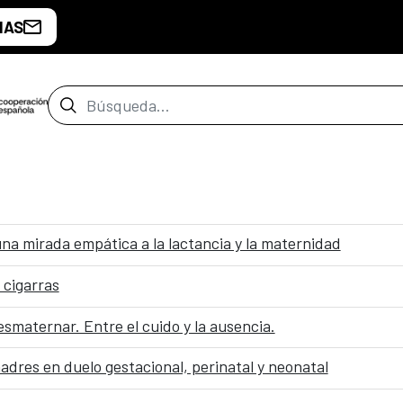
IAS
Barra de búsqueda
na mirada empática a la lactancia y la maternidad
y cigarras
smaternar. Entre el cuido y la ausencia.
madres en duelo gestacional, perinatal y neonatal