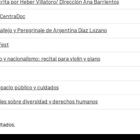
rita por Heber Villatoro/ Dirección Ana Barrientos
l CentraDoc
allejo y Peregrinaje de Argentina Díaz Lozano
Fest
 y nacionalismo: recital para violín y piano
spacio público y cuidados
jes sobre diversidad y derechos humanos
ltados.