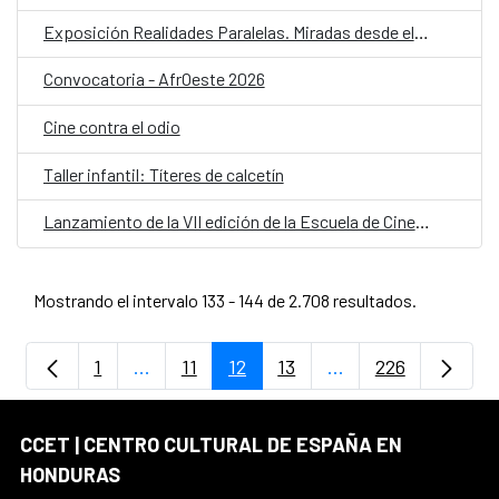
Exposición Realidades Paralelas. Miradas desde el ocultamiento
Convocatoria - AfrOeste 2026
Cine contra el odio
Taller infantil: Títeres de calcetín
Lanzamiento de la VII edición de la Escuela de Cine Una Mirada Propia (UMP) 2026
Mostrando el intervalo 133 - 144 de 2.708 resultados.
1
...
11
12
13
...
226
Página
Páginas intermedias Use TAB para despla
Página
Página
Página
Páginas intermedia
Página
CCET | CENTRO CULTURAL DE ESPAÑA EN
HONDURAS