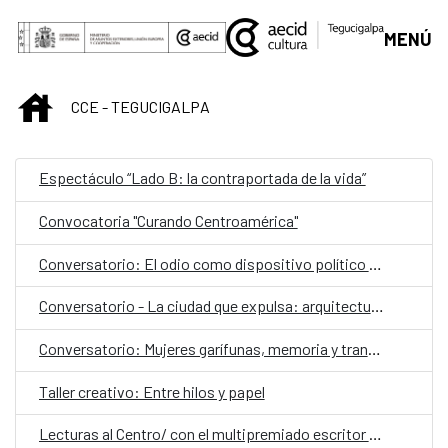
Saltar al contenido principal
MENÚ
INICIO
CCE - TEGUCIGALPA
Espectáculo “Lado B: la contraportada de la vida”
Convocatoria "Curando Centroamérica"
Conversatorio: El odio como dispositivo político y social
Conversatorio - La ciudad que expulsa: arquitectura, exclusión y gentrificación
Conversatorio: Mujeres garífunas, memoria y transmisión cultural
Taller creativo: Entre hilos y papel
Lecturas al Centro/ con el multipremiado escritor español Ray Loriga como invitado especial,