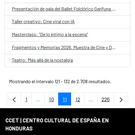
Presentación de gala del Ballet Folclórico Garífuna de Honduras
Taller creativo: Cine viral con IA
Masterclass: “De lo íntimo a la escena”
Fragmentos y Memorias 2026. Muestra de Cine y Derechos Humanos
Teatro: Más allá de la nostalgia
Mostrando el intervalo 121 - 132 de 2.708 resultados.
1
...
10
11
12
...
226
Página
Páginas intermedias Use TAB para despla
Página
Página
Página
Páginas intermedia
Página
CCET | CENTRO CULTURAL DE ESPAÑA EN
HONDURAS