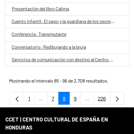
Presentación del libro Calima
Cuento infantil: El sapo y la guardiana de los secretos
Conferencia: Transmutante
Conversatorio: Redibujando a la bruja
Servicios de comunicación con destino al Centro Cultural de España en Honduras
Mostrando el intervalo 85 - 96 de 2.708 resultados.
1
...
7
8
9
...
226
Página
Páginas intermedias Use TAB para despl
Página
Página
Página
Páginas intermedias
Página
CCET | CENTRO CULTURAL DE ESPAÑA EN
HONDURAS