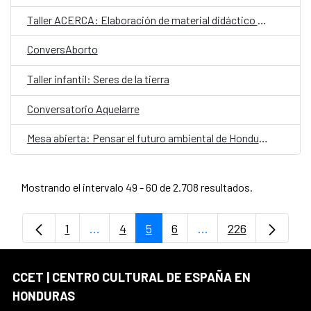
Taller ACERCA: Elaboración de material didáctico para lenguas indígenas
ConversAborto
Taller infantil: Seres de la tierra
Conversatorio Aquelarre
Mesa abierta: Pensar el futuro ambiental de Honduras
Mostrando el intervalo 49 - 60 de 2.708 resultados.
1
...
4
5
6
...
226
Página
Páginas intermedias Use TAB para despl
Página
Página
Página
Páginas intermedias
Página
CCET | CENTRO CULTURAL DE ESPAÑA EN
HONDURAS