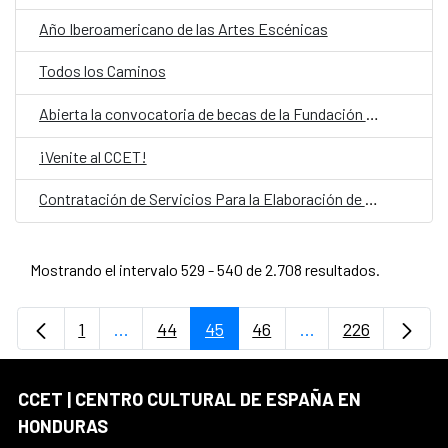
Año Iberoamericano de las Artes Escénicas
Todos los Caminos
Abierta la convocatoria de becas de la Fundación Carolina 2025-2026
¡Venite al CCET!
Contratación de Servicios Para la Elaboración de Proyecto Arquitectónico
Mostrando el intervalo 529 - 540 de 2.708 resultados.
1
...
44
45
46
...
226
Página
Páginas intermedias Use TAB para desplaz
Página
Página
Página
Páginas intermedi
Página
CCET | CENTRO CULTURAL DE ESPAÑA EN
HONDURAS