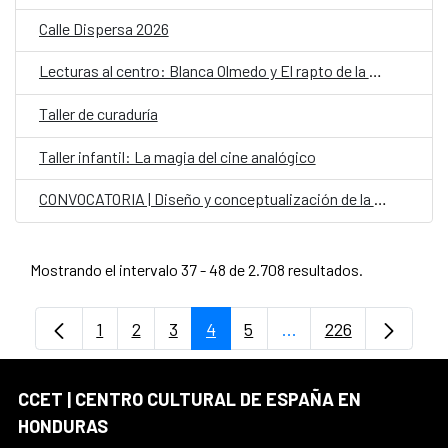
Calle Dispersa 2026
Lecturas al centro: Blanca Olmedo y El rapto de la Sevillana
Taller de curaduría
Taller infantil: La magia del cine analógico
CONVOCATORIA | Diseño y conceptualización de la carroza del CCET
Mostrando el intervalo 37 - 48 de 2.708 resultados.
1
2
3
4
5
...
226
Página
Página
Página
Página
Página
Páginas intermedias
Página
CCET | CENTRO CULTURAL DE ESPAÑA EN
HONDURAS