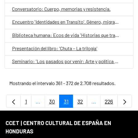
Conversatorio: Cuerpo, memorias y resistencia.
Encuentro 'Identidades en Transito'. Género, migración e impacto social
Biblioteca humana: Ecos de vida 'Historias que transforman'
Presentación del libro: 'Chuta – La trilogía'
Seminario: 'Los pasados por venir: Arte y política en tiempos de crisis'
Mostrando el intervalo 361 - 372 de 2.708 resultados.
1
...
30
31
32
...
226
Página
Páginas intermedias Use TAB para desplaz
Página
Página
Página
Páginas intermedi
Página
CCET | CENTRO CULTURAL DE ESPAÑA EN
HONDURAS