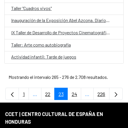
Taller "Cuadros vivos"
Inauguración de la Exposición Abel Azcona. Diarios 1988-2025
IX Taller de Desarrollo de Proyectos Cinematográficos de Centroamérica
Taller: Arte como autobiografía
Actividad infantil: Tarde de juegos
Mostrando el intervalo 265 - 276 de 2.708 resultados.
1
...
22
23
24
...
226
Página
Páginas intermedias Use TAB para desplaz
Página
Página
Página
Páginas intermedi
Página
CCET | CENTRO CULTURAL DE ESPAÑA EN
HONDURAS