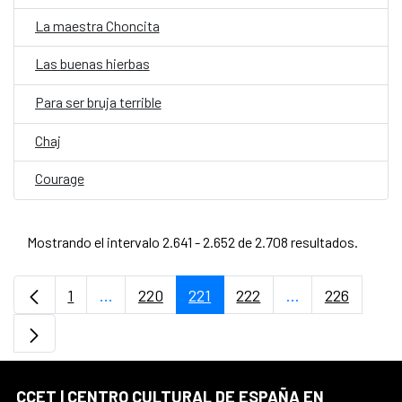
La maestra Choncita
Las buenas hierbas
Para ser bruja terrible
Chaj
Courage
Mostrando el intervalo 2.641 - 2.652 de 2.708 resultados.
1
...
220
221
222
...
226
Página
Páginas intermedias Use TAB para desplaz
Página
Página
Página
Páginas interme
Página
CCET | CENTRO CULTURAL DE ESPAÑA EN