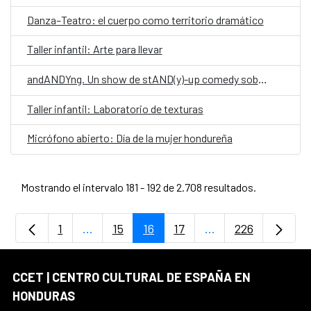
Danza–Teatro: el cuerpo como territorio dramático
Taller infantil: Arte para llevar
andANDYng. Un show de stAND(y)-up comedy sobre vivir, morir y llegar a los treinta.
Taller infantil: Laboratorio de texturas
Micrófono abierto: Día de la mujer hondureña
Mostrando el intervalo 181 - 192 de 2.708 resultados.
1
...
15
16
17
...
226
Página
Páginas intermedias Use TAB para despla
Página
Página
Página
Páginas intermedia
Página
CCET | CENTRO CULTURAL DE ESPAÑA EN
HONDURAS