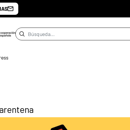
IAS
Barra de búsqueda
ress
uarentena