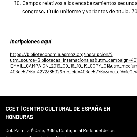
Campos relativos a los encabezamientos secunda
congreso, título uniforme y variantes de título: 70
Incripciones aquí
https://biblioteconomia.asmoz.org/inscripcion/?
utm_source=Bibliotecas+internacionales&utm_campaign=40
EMAIL_CAMPAIGN_2019_09_16_10_19_COPY_01&utm_medium
403ae5776a-427238502&mc_cid=403ae5776a&mc_eid=1e0e
CCET | CENTRO CULTURAL DE ESPAÑA EN
HONDURAS
Col. Palmira 1ª Calle, #655, Contiguo al Redondel de los