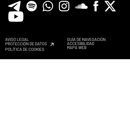
Telegram
Spotify
Whatsapp
Instagram
Soundclore
Facebook
X
Youtube
AVISO LEGAL
GUÍA DE NAVEGACIÓN
ACCESIBILIDAD
PROTECCIÓN DE DATOS
MAPA WEB
POLÍTICA DE COOKIES