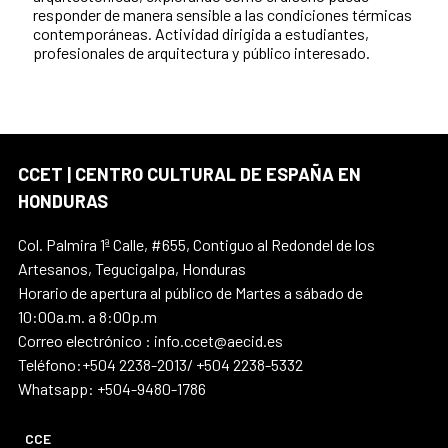
responder de manera sensible a las condiciones térmicas
contemporáneas. Actividad dirigida a estudiantes,
profesionales de arquitectura y público interesado.
CCET | CENTRO CULTURAL DE ESPAÑA EN
HONDURAS
Col. Palmira 1ª Calle, #655, Contiguo al Redondel de los
Artesanos, Tegucigalpa, Honduras
Horario de apertura al público de Martes a sábado de
10:00a.m. a 8:00p.m
Correo electrónico : info.ccet@aecid.es
Teléfono:+504 2238-2013/ +504 2238-5332
Whatsapp: +504-9480-1786
CCE