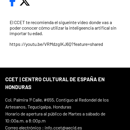
El CCET te recomienda el sigueinte video donde vas a
poder conocer cómo utilizar la inteligeencia artifical sin
importar tu edad.
https://youtu.be/VRMdzgIKJ6Q?feature=shared
CCET | CENTRO CULTURAL DE ESPAÑA EN
HONDURAS
Col. Palmira 1ª Calle, #655, Contiguo al Redondel de los
Artesanos, Tegucigalpa, Honduras
Horario de apertura al público de Martes a sábado de
10:00a.m. a 8:00p.m
Correo electrónico : info.ccet@aecid.es