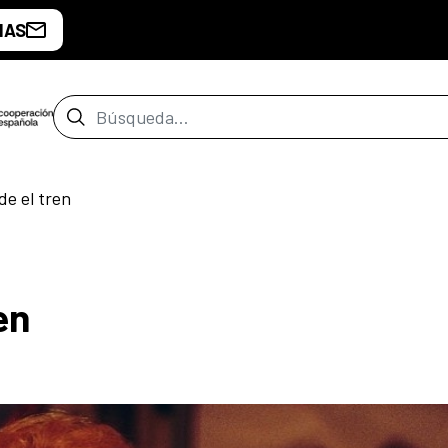
IAS
Barra de búsqueda
de el tren
en