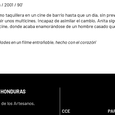
/ 2001 / 90’
 taquillera en un cine de barrio hasta que un día, sin previ
ruir unos multicines. Incapaz de asimilar el cambio, Anita si
l cine, donde acaba enamorándose de un hombre casado qu
dades en un filme entrañable, hecho con el corazón
'
N HONDURAS
l de los Artesanos,
CCE
PA