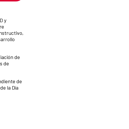
ID y
re
nstructivo,
arrollo
iación de
s de
ndiente de
de la Día