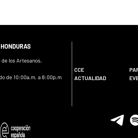
N HONDURAS
l de los Artesanos,
CCE
PA
ado de 10:00a.m. a 8:00p.m
ACTUALIDAD
EV
Telegram
Spo