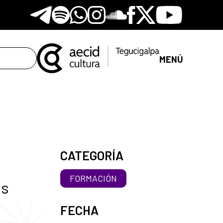
Telegram
Spotify
Whatsapp
Instagram
Soundclore
Facebook
X
Youtube
MENÚ
CATEGORÍA
FORMACIÓN
es
FECHA