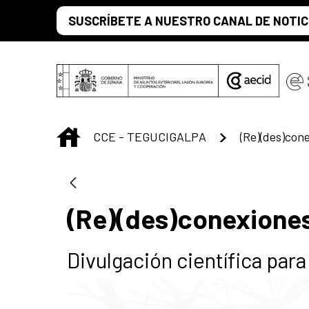
Saltar al contenido principal
SUSCRÍBETE A NUESTRO CANAL DE NOTIC
INICIO
CCE - TEGUCIGALPA
(Re)(des)cone
(Re)(des)conexiones
Divulgación científica para