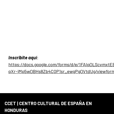
Inscribite aquí
:
https://docs.google.com/forms/d/e/1FAIpQLScvmxtE
qXr-jMp5wQBHs8Zb4COP1sr_ewgPgQVtdUg/viewfor
CCET | CENTRO CULTURAL DE ESPAÑA EN
HONDURAS