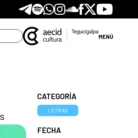
Telegram
Spotify
Whatsapp
Instagram
Soundclore
Facebook
X
Youtube
MENÚ
CATEGORÍA
LETRAS
as
FECHA