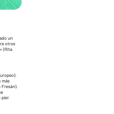
rado un
re otros
» (Rita
Europeo):
s más
o Fresán).
na
 piel