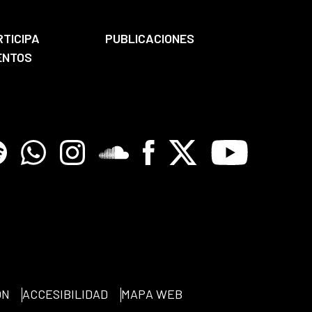
RTICIPA
PUBLICACIONES
ENTOS
tify
Whatsapp
Instagram
Soundclore
Facebook
X
Youtube
ÓN
ACCESIBILIDAD
MAPA WEB