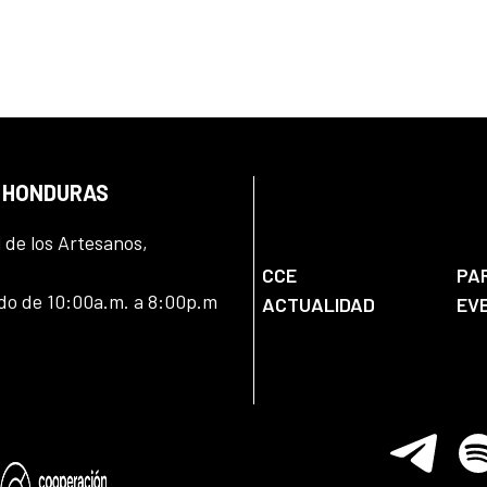
N HONDURAS
l de los Artesanos,
CCE
PA
ado de 10:00a.m. a 8:00p.m
ACTUALIDAD
EV
Telegram
Spo