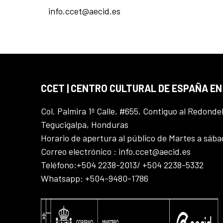
info.ccet@aecid.es
CCET | CENTRO CULTURAL DE ESPAÑA E
Col. Palmira 1ª Calle, #655, Contiguo al Redonde
Tegucigalpa, Honduras
Horario de apertura al público de Martes a sáb
Correo electrónico : info.ccet@aecid.es
Teléfono:+504 2238-2013/ +504 2238-5332
Whatsapp: +504-9480-1786